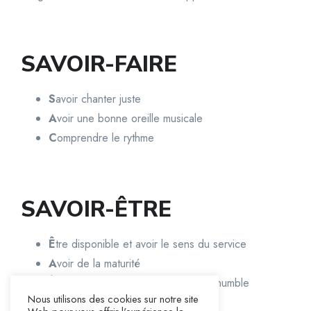
SAVOIR-FAIRE
S
avoir chanter juste
A
voir une bonne oreille musicale
C
omprendre le rythme
SAVOIR-ÊTRE
Ê
tre disponible et avoir le sens du service
A
voir de la maturité
Ê
tre soumis, mort(e) à soi-même et humble
Nous utilisons des cookies sur notre site