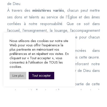
de Dieu.
À travers des
ministères variés
, chacun peut mettre
ses dons et talents au service de l’Église et des âmes
confiées à notre responsabilité. Que ce soit dans
l’accueil, l’enseignement, la louange, l’accompagnement
ou les actions solidaires, il y a une place pour chacun
Nous utilisons des cookies sur notre site
dans cette grande mission.
Web pour vous offrir l'expérience la
plus pertinente en mémorisant vos
Nos
valeurs fondamentales
, ancrées dans
préférences et en répétant vos visites. En
l’acronyme
C.H.R.I.S.T
, nous guident dans cette œuvre.
cliquant sur « Tout accepter », vous
consentez à l'utilisation de TOUS les
Elles façonnent notre engagement, renforcent notre
cookies.
unité et nous inspirent à manifester l’amour de Dieu dans
Tout accepter
Lire plus
tout ce que nous faisons.
Découvrez comment vous pouvez faire partie de cette
aventure spirituelle et contribuer avec Impact à
travers
les ministères de l’Église
!