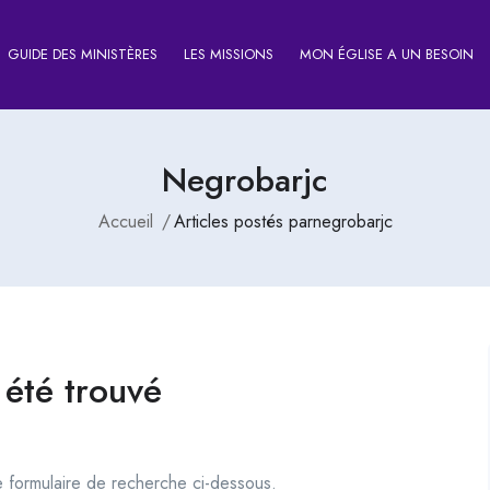
GUIDE DES MINISTÈRES
LES MISSIONS
MON ÉGLISE A UN BESOIN
Negrobarjc
Accueil
Articles postés parnegrobarjc
 été trouvé
le formulaire de recherche ci-dessous.